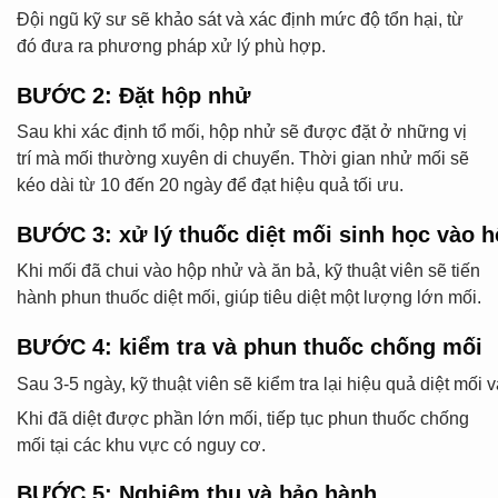
Đội ngũ kỹ sư sẽ khảo sát và xác định mức độ tổn hại, từ
đó đưa ra phương pháp xử lý phù hợp.
BƯỚC 2: Đặt hộp nhử
Sau khi xác định tổ mối, hộp nhử sẽ được đặt ở những vị
trí mà mối thường xuyên di chuyển. Thời gian nhử mối sẽ
kéo dài từ 10 đến 20 ngày để đạt hiệu quả tối ưu.
BƯỚC 3: xử lý thuốc diệt mối sinh học vào 
Khi mối đã chui vào hộp nhử và ăn bả, kỹ thuật viên sẽ tiến
hành phun thuốc diệt mối, giúp tiêu diệt một lượng lớn mối.
BƯỚC 4: kiểm tra và phun thuốc chống mối
Sau 3-5 ngày, kỹ thuật viên sẽ kiểm tra lại hiệu quả diệt mố
Khi đã diệt được phần lớn mối, tiếp tục phun thuốc chống
mối tại các khu vực có nguy cơ.
BƯỚC 5: Nghiệm thu và bảo hành