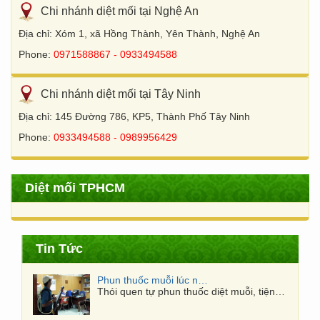
Chi nhánh diệt mối tại Nghệ An
Địa chỉ: Xóm 1, xã Hồng Thành, Yên Thành, Nghệ An
Phone:
0971588867 - 0933494588
Chi nhánh diệt mối tại Tây Ninh
Địa chỉ: 145 Đường 786, KP5, Thành Phố Tây Ninh
Phone:
0933494588 - 0989956429
Diệt mối TPHCM
Phun thuốc muỗi lúc nào hiệu quả nhất?
Thói quen tự phun thuốc diệt muỗi, tiện…
Tin Tức
Cách Diệt Muỗi Nhanh Trong 10 Phút
Cách diệt muỗi nhanh trong 10 phút Với
10…