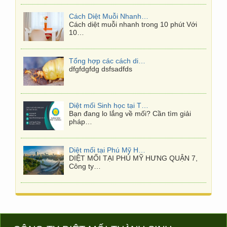
Tổng hợp các cách diệt mối tận gốc tại nhà mới nhất
dfgfdgfdg dsfsadfds
Diệt mối Sinh học tại TPHCM
Bạn đang lo lắng về mối? Cần tìm giải
pháp…
Diệt mối tại Phú Mỹ Hưng Quận 7
DIỆT MỐI TẠI PHÚ MỸ HƯNG QUẬN 7,
Công ty…
Khu Tam Thái Tử Campuchia kinh doanh gì khi là nơi phát lộ các vụ lừa đảo nghìn tỷ?
“Tam Thái Tử” là những khu vực phức
tạp,…
Phương pháp Diệt mối tận gốc
Diệt mối phải được hiểu là phải diệt cả…