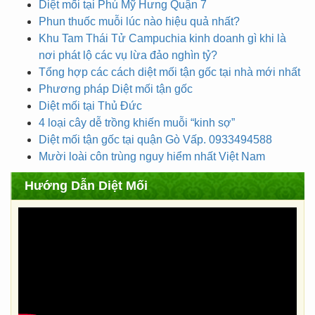
Diệt mối tại Phú Mỹ Hưng Quận 7
Phun thuốc muỗi lúc nào hiệu quả nhất?
Khu Tam Thái Tử Campuchia kinh doanh gì khi là
nơi phát lộ các vụ lừa đảo nghìn tỷ?
Tổng hợp các cách diệt mối tận gốc tại nhà mới nhất
Phương pháp Diệt mối tận gốc
Diệt mối tại Thủ Đức
4 loại cây dễ trồng khiến muỗi “kinh sợ”
Diệt mối tận gốc tại quận Gò Vấp. 0933494588
Mười loài côn trùng nguy hiểm nhất Việt Nam
Hướng Dẫn Diệt Mối