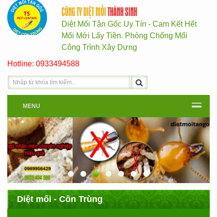
CÔNG TY DIỆT MỐI
THÀNH SINH
Diệt Mối Tận Gốc Uy Tín - Cam Kết Hết
Mối Mới Lấy Tiền. Phòng Chống Mối
Công Trình Xây Dựng
Hotline: 0933494588
MENU
Diệt mối - Côn Trùng