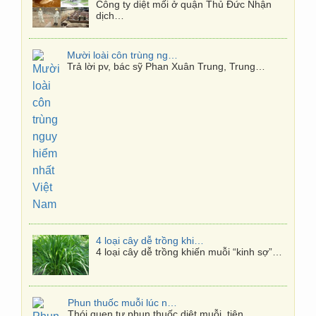
Công ty diệt mối ở quận Thủ Đức Nhận
dịch…
Mười loài côn trùng nguy hiểm nhất Việt Nam
Trả lời pv, bác sỹ Phan Xuân Trung, Trung…
4 loại cây dễ trồng khiến muỗi “kinh sợ”
4 loại cây dễ trồng khiến muỗi “kinh sợ”…
Phun thuốc muỗi lúc nào hiệu quả nhất?
Thói quen tự phun thuốc diệt muỗi, tiện…