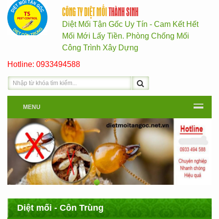
CÔNG TY DIỆT MỐI
THÀNH SINH
Diệt Mối Tận Gốc Uy Tín - Cam Kết Hết
Mối Mới Lấy Tiền. Phòng Chống Mối
Công Trình Xây Dựng
Hotline: 0933494588
MENU
Diệt mối - Côn Trùng