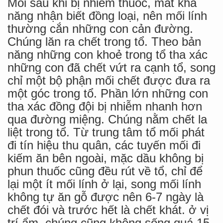
Mối sau khi bị nhiễm thuốc, mất khả
năng nhận biết đồng loại, nên mối lính
thường cắn những con cản đường.
Chúng lăn ra chết trong tổ. Theo bản
năng những con khoẻ trong tổ tha xác
những con đã chết vứt ra cạnh tổ, song
chỉ một bộ phận mối chết được đưa ra
một góc trong tổ. Phần lớn những con
tha xác đồng đội bị nhiễm nhanh hơn
qua đường miệng. Chúng nằm chết la
liệt trong tổ. Từ trung tâm tổ mối phát
đi tín hiệu thu quân, các tuyến mối đi
kiếm ăn bên ngoài, mặc dầu không bị
phun thuốc cũng đều rút về tổ, chỉ để
lại một ít mối lính ở lại, song mối lính
không tự ăn gỗ được nên 6-7 ngày là
chết đói và trước hết là chết khát. ở vị
trí ẩm, chúng cũng không sống quá 15