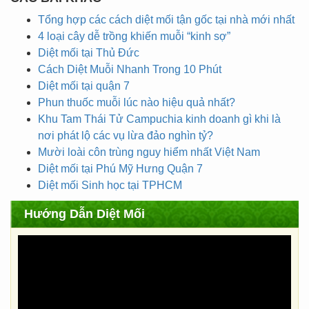
Tổng hợp các cách diệt mối tận gốc tại nhà mới nhất
4 loại cây dễ trồng khiến muỗi “kinh sợ”
Diệt mối tại Thủ Đức
Cách Diệt Muỗi Nhanh Trong 10 Phút
Diệt mối tại quận 7
Phun thuốc muỗi lúc nào hiệu quả nhất?
Khu Tam Thái Tử Campuchia kinh doanh gì khi là
nơi phát lộ các vụ lừa đảo nghìn tỷ?
Mười loài côn trùng nguy hiểm nhất Việt Nam
Diệt mối tại Phú Mỹ Hưng Quận 7
Diệt mối Sinh học tại TPHCM
Hướng Dẫn Diệt Mối