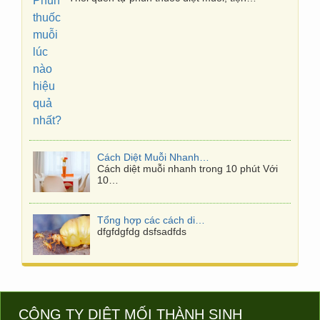
Cách Diệt Muỗi Nhanh Trong 10 Phút
Cách diệt muỗi nhanh trong 10 phút Với
10…
Tổng hợp các cách diệt mối tận gốc tại nhà mới nhất
dfgfdgfdg dsfsadfds
CÔNG TY DIỆT MỐI
THÀNH SINH
Diệt mối Sinh học tại TPHCM
Địa chỉ: 62/28 Nguyễn Thông, Phường 9, Quận 3, TP.HCM
Bạn đang lo lắng về mối? Cần tìm giải
pháp…
Tel: 0933494588 - 0989956429