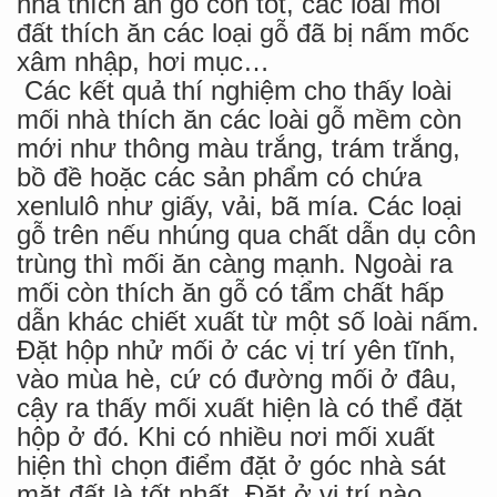
nhà thích ăn gỗ còn tốt, các loài mối
đất thích ăn các loại gỗ đã bị nấm mốc
xâm nhập, hơi mục…
Các kết quả thí nghiệm cho thấy loài
mối nhà thích ăn các loài gỗ mềm còn
mới như thông màu trắng, trám trắng,
bồ đề hoặc các sản phẩm có chứa
xenlulô như giấy, vải, bã mía. Các loại
gỗ trên nếu nhúng qua chất dẫn dụ côn
trùng thì mối ăn càng mạnh. Ngoài ra
mối còn thích ăn gỗ có tẩm chất hấp
dẫn khác chiết xuất từ một số loài nấm.
Đặt hộp nhử mối ở các vị trí yên tĩnh,
vào mùa hè, cứ có đường mối ở đâu,
cậy ra thấy mối xuất hiện là có thể đặt
hộp ở đó. Khi có nhiều nơi mối xuất
hiện thì chọn điểm đặt ở góc nhà sát
mặt đất là tốt nhất. Đặt ở vị trí nào