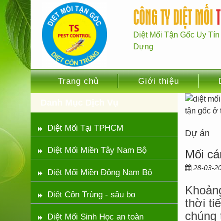
CÔNG TY DIỆT MỐI
Diệt Mối Tận Gốc Uy Tín
Dựng
Trang chủ
Giới thiệu
Danh Mục Dịch Vụ
Diệt Mối Tại TPHCM
Dự án
Diệt Mối Miền Tây Nam Bộ
Mối cá
28-03-2
Diệt Mối Miền Đông Nam Bộ
Khoảng
Diệt Côn Trùng - sâu bọ
thời ti
chúng 
Diệt Mối Sinh Học an toàn