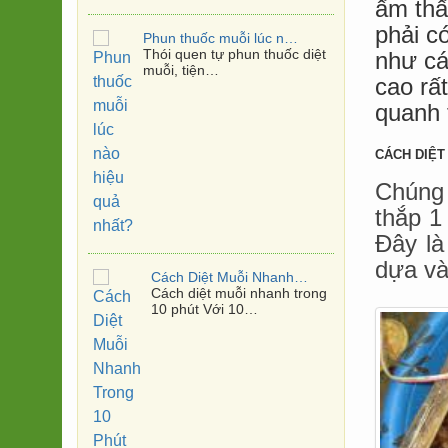
ẩm thấp
phải có
Phun thuốc muỗi lúc nào hiệu quả nhất?
Thói quen tự phun thuốc diệt
như cá
muỗi, tiện…
cao rấ
quanh 
CÁCH DIỆT
Chúng 
thắp 1
Đây l
dựa và
Cách Diệt Muỗi Nhanh Trong 10 Phút
Cách diệt muỗi nhanh trong
10 phút Với 10…