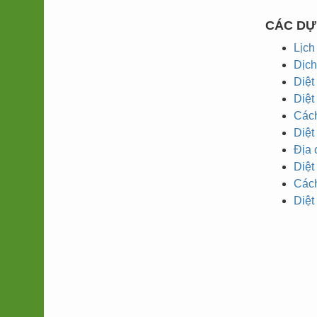
CÁC DỰ
Lịch
Dịch
Diệt
Phương pháp Diệt mối tận gốc
Diệt mối phải được hiểu
Diệt
là phải diệt cả…
Cách
Diệt
Địa 
Diệt 
Cách
Diệt mối tại quận 7
Quận 7 có 10 phường: Bình
Diệt
Thuận, Phú Mỹ,…
Diệt mối tận gốc tại quận Gò Vấp. 0933494588
Công ty diệt mối Thành