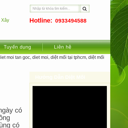
Hotline:
h Xây
0933494588
Tuyển dụng
Liên hệ
Hướng Dẫn Diệt Mối
ngày có
iông
rùng có