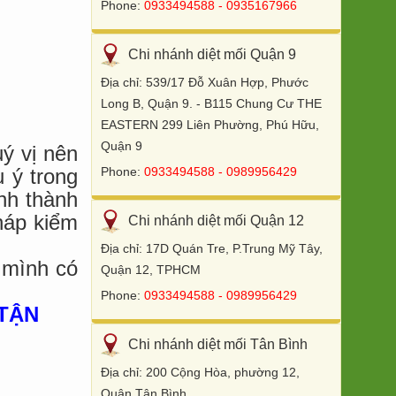
Phone:
0933494588 - 0935167966
Chi nhánh diệt mối Quận 9
Địa chỉ: 539/17 Đỗ Xuân Hợp, Phước
Long B, Quận 9. - B115 Chung Cư THE
EASTERN 299 Liên Phường, Phú Hữu,
Quận 9
ý vị nên
Phone:
0933494588 - 0989956429
 ý trong
nh thành
háp kiểm
Chi nhánh diệt mối Quận 12
Địa chỉ: 17D Quán Tre, P.Trung Mỹ Tây,
 mình có
Quận 12, TPHCM
Phone:
0933494588 - 0989956429
 TẬN
Chi nhánh diệt mối Tân Bình
Địa chỉ: 200 Cộng Hòa, phường 12,
Quận Tân Bình