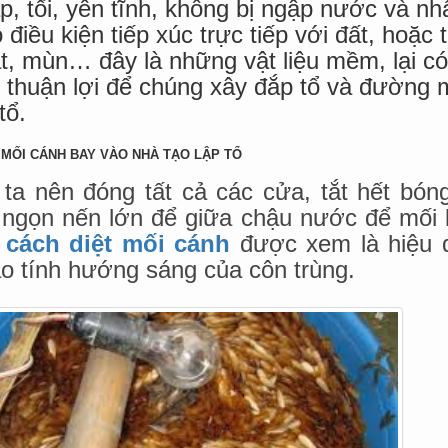
, tối, yên tĩnh, không bị ngập nước và nhấ
 điều kiện tiếp xúc trực tiếp với đất, hoặc
t, mùn… đây là những vật liệu mềm, lại c
t thuận lợi để chúng xây đắp tổ và đường 
tổ.
 MỐI CÁNH BAY VÀO NHÀ TẠO LẬP TỔ
ta nên đóng tất cả các cửa, tắt hết bóng
 ngọn nến lớn để giữa chậu nước để mối 
à
cách diệt mối cánh
được xem là hiệu 
o tính hướng sáng của côn trùng.