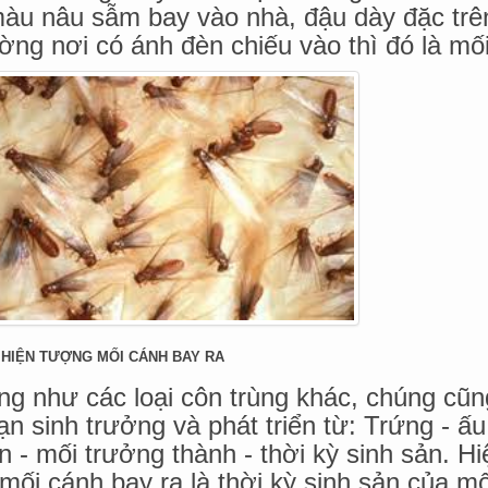
àu nâu sẫm bay vào nhà, đậu dày đặc tr
ờng nơi có ánh đèn chiếu vào thì đó là mố
H HIỆN TƯỢNG MỐI CÁNH BAY RA
ng như các loại côn trùng khác, chúng cũn
ạn sinh trưởng và phát triển từ: Trứng - ấu
n - mối trưởng thành - thời kỳ sinh sản. Hi
mối cánh bay ra là thời kỳ sinh sản của mố