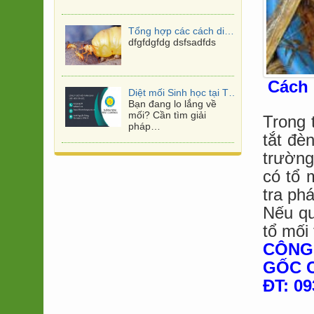
Tổng hợp các cách diệt mối tận gốc tại nhà mới nhất
dfgfdgfdg dsfsadfds
Cách 
Diệt mối Sinh học tại TPHCM
Bạn đang lo lắng về
mối? Cần tìm giải
Trong 
pháp…
tắt đè
trường
Diệt mối tại Phú Mỹ Hưng Quận 7
DIỆT MỐI TẠI PHÚ MỸ
có tổ 
HƯNG QUẬN 7, Công
tra ph
ty…
Nếu qu
Khu Tam Thái Tử Campuchia kinh doanh gì khi là nơi phát lộ các vụ lừa đảo nghìn tỷ?
tổ mối 
“Tam Thái Tử” là những
CÔNG 
khu vực phức tạp,…
GỐC 
ĐT: 09