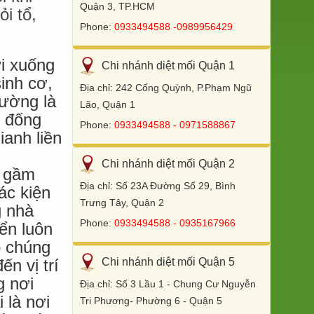
Quận 3, TP.HCM
i tổ,
Phone:
0933494588 -0989956429
i xuống
Chi nhánh diệt mối Quận 1
sinh cơ,
Địa chỉ: 242 Cống Quỳnh, P.Phạm Ngũ
hường là
Lão, Quận 1
, đống
Phone:
0933494588 - 0971588867
ianh liền
Chi nhánh diệt mối Quận 2
i gầm
Địa chỉ: Số 23A Đường Số 29, Bình
ác kiện
Trưng Tây, Quận 2
g nhà
Phone:
0933494588 - 0935167966
iển luôn
p chúng
Chi nhánh diệt mối Quận 5
ến vị trí
g nơi
Địa chỉ: Số 3 Lầu 1 - Chung Cư Nguyễn
 là nơi
Tri Phương- Phường 6 - Quận 5