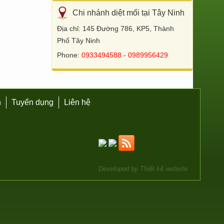
Chi nhánh diệt mối tại Tây Ninh
Địa chỉ: 145 Đường 786, KP5, Thành
Phố Tây Ninh
Phone:
0933494588 - 0989956429
h
Tuyển dụng
Liên hệ
Developed by
Thiết kế website