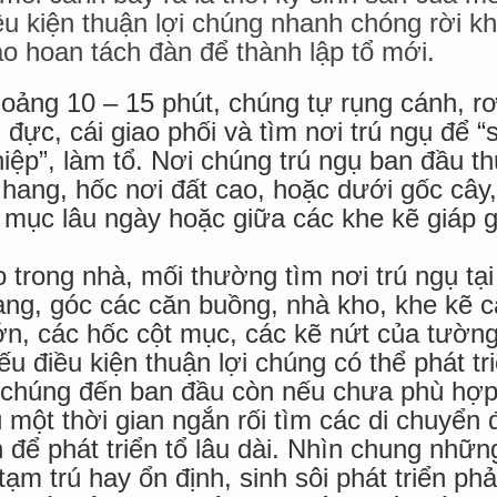
ều kiện thuận lợi chúng nhanh chóng rời khỏ
ao hoan tách đàn để thành lập tổ mới.
oảng 10 – 15 phút, chúng tự rụng cánh, rơ
 đực, cái giao phối và tìm nơi trú ngụ để “
hiệp”, làm tổ. Nơi chúng trú ngụ ban đầu t
hang, hốc nơi đất cao, hoặc dưới gốc cây
i mục lâu ngày hoặc giữa các khe kẽ giáp g
o trong nhà, mối thường tìm nơi trú ngụ tạ
ang, góc các căn buồng, nhà kho, khe kẽ c
ớn, các hốc cột mục, các kẽ nứt của tườn
ếu điều kiện thuận lợi chúng có thể phát tr
i chúng đến ban đầu còn nếu chưa phù hợ
 một thời gian ngắn rối tìm các di chuyển đ
n để phát triển tổ lâu dài. Nhìn chung nhữn
ạm trú hay ổn định, sinh sôi phát triển phải