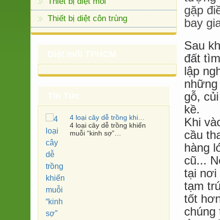
Thiết bị diệt mối
gặp đi
Thiết bị diệt côn trùng
bay gi
Sau kh
Diệt mối TPHCM
đất tìm
lập ng
những 
gỗ, củ
Tin Tức
kề.
4 loại cây dễ trồng khiến muỗi “kinh sợ”
Khi và
4 loại cây dễ trồng khiến
cầu th
muỗi “kinh sợ”…
hàng l
cũ... N
tại nơ
tạm trú
tốt hơ
chúng t