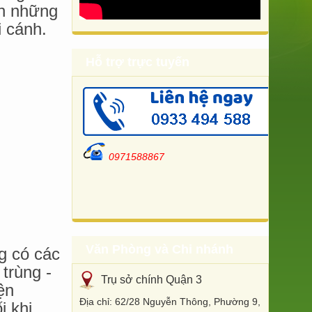
ên những
i cánh.
Hỗ trợ trực tuyến
0971588867
Văn Phòng và Chi nhánh
g có các
 trùng -
Trụ sở chính Quận 3
ện
Địa chỉ: 62/28 Nguyễn Thông, Phường 9,
i khi