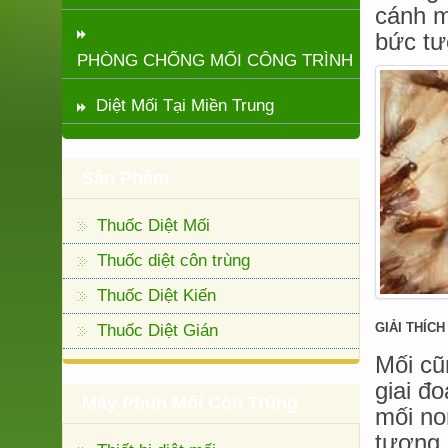
cánh m
bức tư
PHÒNG CHỐNG MỐI CÔNG TRÌNH
Diệt Mối Tại Miền Trung
Sản Phẩm
Thuốc Diệt Mối
Thuốc diệt côn trùng
Thuốc Diệt Kiến
GIẢI THÍC
Thuốc Diệt Gián
Mối cũ
giai đo
Máy Phun Mối Côn Trùng
mối no
tượng 