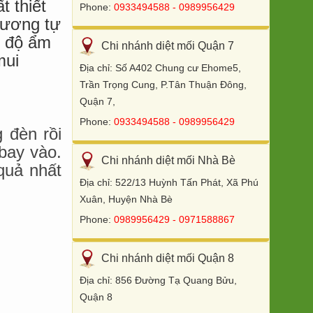
t thiết
Phone:
0933494588 - 0989956429
 tương tự
ó độ ẩm
Chi nhánh diệt mối Quận 7
mui
Địa chỉ: Số A402 Chung cư Ehome5,
Trần Trọng Cung, P.Tân Thuận Đông,
Quận 7,
Phone:
0933494588 - 0989956429
 đèn rồi
bay vào.
Chi nhánh diệt mối Nhà Bè
quả nhất
Địa chỉ: 522/13 Huỳnh Tấn Phát, Xã Phú
Xuân, Huyện Nhà Bè
Phone:
0989956429 - 0971588867
Chi nhánh diệt mối Quận 8
Địa chỉ: 856 Đường Tạ Quang Bửu,
Quận 8