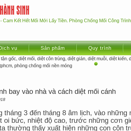
THÀNH SINH
 - Cam Kết Hết Mối Mới Lấy Tiền. Phòng Chống Mối Công Trìn
Dịch vụ
Sản phẩm
Quy trình
nh bay vào nhà và cách diệt mối cánh
018
 tháng 3 đến tháng 8 âm lịch, vào những 
ết oi bức, nhiệt độ cao, trước những cơn g
ta thường thấy xuất hiện những con côn t